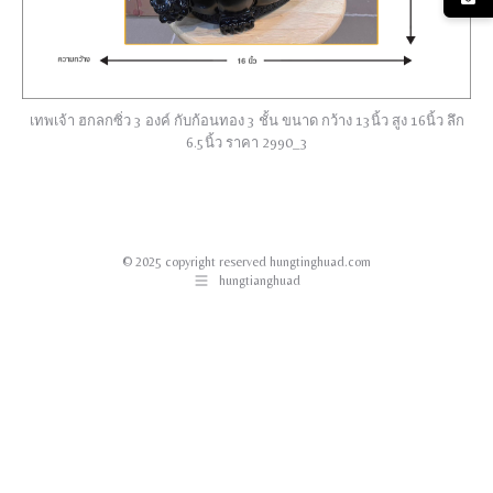
เทพเจ้า ฮกลกซิ่ว 3 องค์ กับก้อนทอง 3 ชั้น ขนาด กว้าง 13นิ้ว สูง 16นิ้ว ลึก
6.5นิ้ว ราคา 2990_3
© 2025 copyright reserved hungtinghuad.com
hungtianghuad