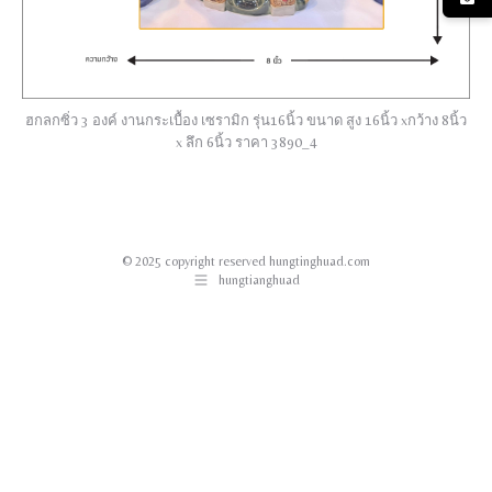
ฮกลกซิ่ว 3 องค์ งานกระเบื้อง เซรามิก รุ่น16นิ้ว ขนาด สูง 16นิ้ว xกว้าง 8นิ้ว
x ลึก 6นิ้ว ราคา 3890_4
© 2025 copyright reserved hungtinghuad.com
hungtianghuad