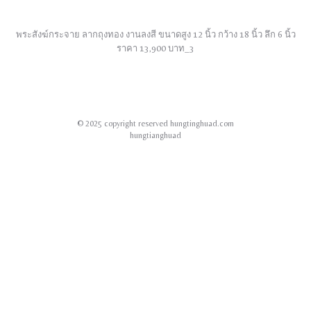
พระสังฆ์กระจาย ลากถุงทอง งานลงสี ขนาดสูง 12 นิ้ว กว้าง 18 นิ้ว ลึก 6 นิ้ว
ราคา 13,900 บาท_3
© 2025 copyright reserved hungtinghuad.com
hungtianghuad