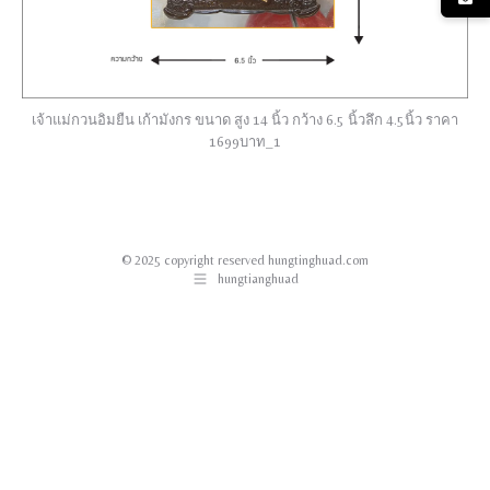
เจ้าแม่กวนอิมยืน เก้ามังกร ขนาด สูง 14 นิ้ว กว้าง 6.5 นิ้วลึก 4.5นิ้ว ราคา
1699บาท_1
© 2025 copyright reserved hungtinghuad.com
hungtianghuad