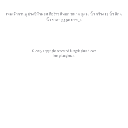
เทพเจ้ากวนอู ปางขี่ม้าพยศ ถือง้าว สีหยก ขนาด สูง 16 นิ้ว กว้าง 13 นิ้ว ลึก 6
นิ้ว ราคา 3,590 บาท_4
© 2025 copyright reserved hungtinghuad.com
hungtianghuad