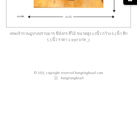
เทพเจ้ากวนอูปางปราบมาร ขี่มังกร สีไม้ ขนาดสูง 12นิ้ว กว้าง 6.5นิ้ว ลึก
5.5นิ้ว ราคา 1,990 บาท_3
© 2025 copyright reserved hungtinghuad.com
hungtianghuad