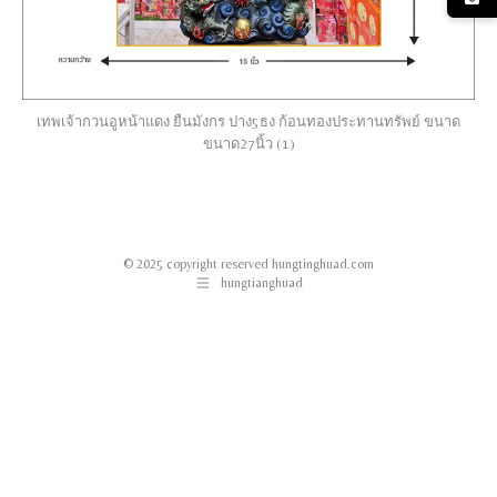
เทพเจ้ากวนอูหน้าแดง ยืนมังกร ปาง5ธง ก้อนทองประทานทรัพย์ ขนาด
ขนาด27นิ้ว (1)
© 2025 copyright reserved hungtinghuad.com
hungtianghuad