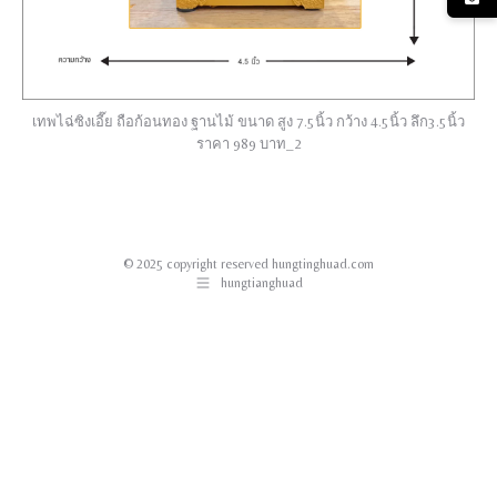
เทพไฉ่ซิงเอี๊ย ถือก้อนทอง ฐานไม้ ขนาด สูง 7.5นิ้ว กว้าง 4.5นิ้ว ลึก3.5นิ้ว
ราคา 989 บาท_2
© 2025 copyright reserved hungtinghuad.com
hungtianghuad