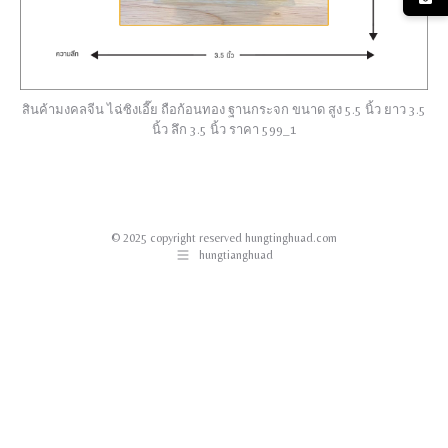
สินค้ามงคลจีน ไฉ่ซิงเอี๊ย ถือก้อนทอง ฐานกระจก ขนาด สูง 5.5 นิ้ว ยาว 3.5
นิ้ว ลึก 3.5 นิ้ว ราคา 599_1
© 2025 copyright reserved hungtinghuad.com
hungtianghuad