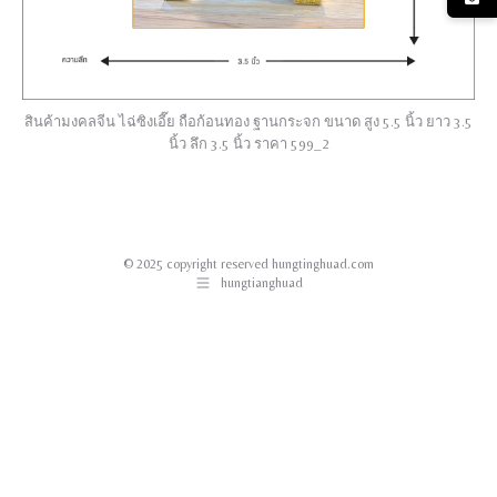
สินค้ามงคลจีน ไฉ่ซิงเอี๊ย ถือก้อนทอง ฐานกระจก ขนาด สูง 5.5 นิ้ว ยาว 3.5
นิ้ว ลึก 3.5 นิ้ว ราคา 599_2
© 2025 copyright reserved hungtinghuad.com
hungtianghuad