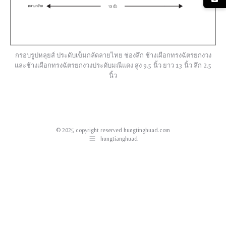
กรอบรูปหลุยส์ ประดับเข็มกลัดลายไทย ช่องลึก ช้างเผือกทรงฉัตรยกงวง
และช้างเผือกทรงฉัตรยกงวงประดับมณีแดง สูง 9.5 นิ้ว ยาว 13 นิ้ว ลึก 2.5
นิ้ว
© 2025 copyright reserved hungtinghuad.com
hungtianghuad