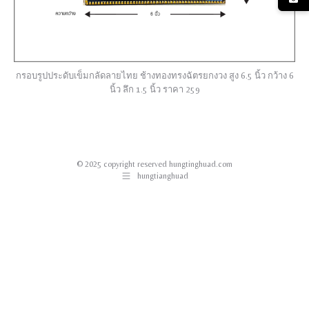
กรอบรูปประดับเข็มกลัดลายไทย ช้างทองทรงฉัตรยกงวง สูง 6.5 นิ้ว กว้าง 6
นิ้ว ลึก 1.5 นิ้ว ราคา 259
© 2025 copyright reserved hungtinghuad.com
hungtianghuad