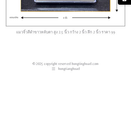
แมวจิ๋วสีดำขาวหลับตา สูง 2.5 นิ้ว กว้าง 2 นิ้ว ลึก 2 นิ้ว ราคา 99
© 2025 copyright reserved hungtinghuad.com
hungtianghuad