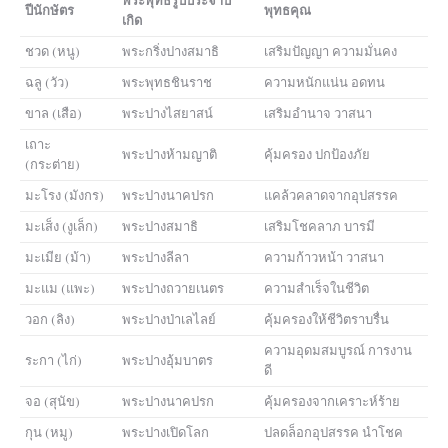
พระพุทธรูปประจำปี
ปีนักษัตร
พุทธคุณ
เกิด
ชวด (หนู)
พระกริ่งปางสมาธิ
เสริมปัญญา ความมั่นคง
ฉลู (วัว)
พระพุทธชินราช
ความหนักแน่น อดทน
ขาล (เสือ)
พระปางไสยาสน์
เสริมอำนาจ วาสนา
เถาะ
พระปางห้ามญาติ
คุ้มครอง ปกป้องภัย
(กระต่าย)
มะโรง (มังกร)
พระปางนาคปรก
แคล้วคลาดจากอุปสรรค
มะเส็ง (งูเล็ก)
พระปางสมาธิ
เสริมโชคลาภ บารมี
มะเมีย (ม้า)
พระปางลีลา
ความก้าวหน้า วาสนา
มะแม (แพะ)
พระปางถวายเนตร
ความสำเร็จในชีวิต
วอก (ลิง)
พระปางป่าเลไลย์
คุ้มครองให้ชีวิตราบรื่น
ความอุดมสมบูรณ์ การงาน
ระกา (ไก่)
พระปางอุ้มบาตร
ดี
จอ (สุนัข)
พระปางนาคปรก
คุ้มครองจากเคราะห์ร้าย
กุน (หมู)
พระปางเปิดโลก
ปลดล็อกอุปสรรค นำโชค