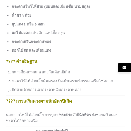
กระดาษไหว้ไท้ส่วย (แผ่นแดงเขียนชื่อ-นามสกุล)
น้ำชา 3 ถ้วย
ธูปแดง 3 หรือ 9 ดอก
ผลไม้มงคล
เช่น ส้ม แอปเปิ้ล องุ่น
กระดาษเงินกระดาษทอง
ดอกไม้สด และเทียนแดง
???? คำอธิษฐาน
กล่าวชื่อ-นามสกุล และวันเดือนปีเกิด
ขอพรให้ไท้ส่วยเอี๊ยคุ้มครอง ปัดเป่าเคราะห์กรรม เสริมโชคลาภ
ปิดท้ายด้วยการเผากระดาษเงินกระดาษทอง
???? การเสริมดวงตามนักษัตรปีเกิด
นอกจากไหว้ไท้ส่วยเอี๊ย การบูชา
พระประจำปีนักษัตร
ยังช่วยเสริมดวง
ชะตาได้อีกทางหนึ่ง