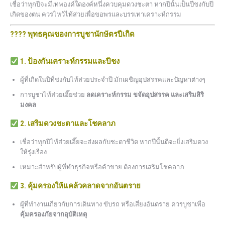
เชื่อว่าทุกปีจะมีเทพองค์ใดองค์หนึ่งควบคุมดวงชะตา หากปีนั้นเป็นปีชงกับปี
เกิดของตน ควรไหว้ไท้ส่วยเพื่อขอพรและบรรเทาเคราะห์กรรม
???? พุทธคุณของการบูชานักษัตรปีเกิด
1. ป้องกันเคราะห์กรรมและปีชง
ผู้ที่เกิดในปีที่ชงกับไท้ส่วยประจำปี มักเผชิญอุปสรรคและปัญหาต่างๆ
การบูชาไท้ส่วยเอี๊ยช่วย
ลดเคราะห์กรรม ขจัดอุปสรรค และเสริมสิริ
มงคล
2. เสริมดวงชะตาและโชคลาภ
เชื่อว่าทุกปีไท้ส่วยเอี๊ยจะส่งผลกับชะตาชีวิต หากปีนั้นดีจะยิ่งเสริมดวง
ให้รุ่งเรือง
เหมาะสำหรับผู้ที่ทำธุรกิจหรือค้าขาย ต้องการเสริมโชคลาภ
3. คุ้มครองให้แคล้วคลาดจากอันตราย
ผู้ที่ทำงานเกี่ยวกับการเดินทาง ขับรถ หรือเสี่ยงอันตราย ควรบูชาเพื่อ
คุ้มครองภัยจากอุบัติเหตุ