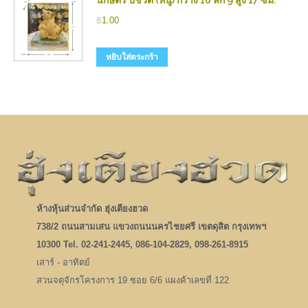
นักษัตร ปีชวด (หนู) กว้าง 16 ลึก 9 สูง 17 ซม.
฿
1.00
หยิบใส่ตระกร้า
ห้างหุ้นส่วนจำกัด ฮุ่งเตียงฮวด
738/2 ถนนสามเสน แขวงถนนนครไชยศรี เขตดุสิต กรุงเทพฯ
10300 Tel. 02-241-2445, 086-104-2829, 098-261-8915
เสาร์ - อาทิตย์
สวนจตุจักรโครงการ 19 ซอย 6/6 แผงค้าเลขที่ 122