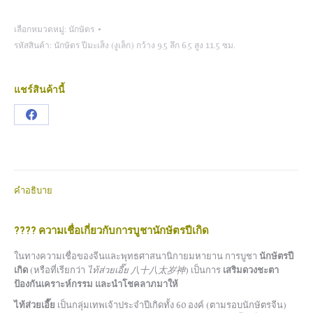
เลือกหมวดหมู่:
นักษัตร
รหัสสินค้า:
นักษัตร ปีมะเส็ง (งูเล็ก) กว้าง 9.5 ลึก 6.5 สูง 11.5 ซม.
แชร์สินค้านี้
Share
on
Facebook
คำอธิบาย
???? ความเชื่อเกี่ยวกับการบูชานักษัตรปีเกิด
ในทางความเชื่อของจีนและพุทธศาสนานิกายมหายาน การบูชา
นักษัตรปี
เกิด
(หรือที่เรียกว่า
ไท้ส่วยเอี๊ย 八十八太岁神
) เป็นการ
เสริมดวงชะตา
ป้องกันเคราะห์กรรม และนำโชคลาภมาให้
ไท้ส่วยเอี๊ย
เป็นกลุ่มเทพเจ้าประจำปีเกิดทั้ง 60 องค์ (ตามรอบนักษัตรจีน)