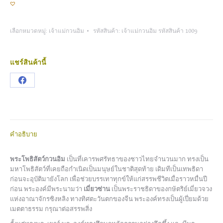
เลือกหมวดหมู่:
เจ้าแม่กวนอิม
รหัสสินค้า:
เจ้าแม่กวนอิม รหัสสินค้า 1009
แชร์สินค้านี้
Share
on
Facebook
คำอธิบาย
พระโพธิสัตว์กวนอิม
เป็นที่เคารพศรัทธาของชาวไทยจำนวนมาก ทรงเป็น
มหาโพธิสัตว์ที่เคยถือกำเนิดเป็นมนุษย์ในชาติสุดท้าย เดิมทีเป็นเทพธิดา
ก่อนจะอุบัติมายังโลก เพื่อช่วยบรรเทาทุกข์ให้แก่สรรพชีวิตเมื่อราวหมื่นปี
ก่อน พระองค์มีพระนามว่า
เมี่ยวซ่าน
เป็นพระราชธิดาของกษัตริย์เมี่ยวจวง
แห่งอาณาจักรซิงหลิง ทางทิศตะวันตกของจีน พระองค์ทรงเป็นผู้เปี่ยมด้วย
เมตตาธรรม กรุณาต่อสรรพสิ่ง