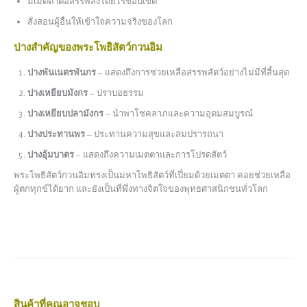
มีเมตตาต่อสรรพสิ่งโดยไร้ขอบเขต
สั่งสอนผู้อื่นให้เข้าใจความจริงของโลก
ปางสำคัญของพระโพธิสัตว์กวนอิม
ปางพันเนตรพันกร
– แสดงถึงการช่วยเหลือสรรพสัตว์อย่างไม่มีที่สิ้นสุด
ปางเหยียบมังกร
– ปราบอธรรม
ปางเหยียบปลามังกร
– นำพาโชคลาภและความอุดมสมบูรณ์
ปางประทานพร
– ประทานความสุขและสมปรารถนา
ปางอุ้มบาตร
– แสดงถึงความเมตตาและการโปรดสัตว์
พระโพธิสัตว์กวนอิมทรงเป็นมหาโพธิสัตว์ที่เปี่ยมด้วยเมตตา คอยช่วยเหลือ
ผู้ตกทุกข์ได้ยาก และยังเป็นที่พึ่งทางจิตใจของพุทธศาสนิกชนทั่วโลก
สินค้าที่คุณอาจชอบ