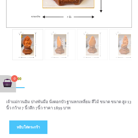
0
฿
1,899.00
เจ้าแม่กวนอิม ปางพันมือ นั่งดอกบัว ฐานหกเหลี่ยม สีไม้ ขนาด ขนาด สูง 13
นิ้ว กว้าง 7 นิ้วลึก 7นิ้ว ราคา 1899 บาท
หยิบใส่ตระกร้า