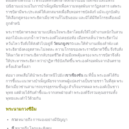
ตั้งแต่ทรงพระเยาว์ พระองค์ทรงศึกษาหลักธรรมอย่างลึกซึ้ง และมีพระ
ปณิธานแน่วแน่ในการบำเพ็ญเพียรเพื่อความหลุดพ้นจากวัฏสงสาร แต่พระ
ราชบิดามีพระประสงค์ให้เสกสมรสเพื่อสืบทอดราชบัลลังก์ แม้จะถูกบังคับ
ให้เลือกคู่ครอง พระธิดาเมี่ยวซ่านก็ไม่ยินยอม และมิได้มีจิตโกรธเคืองแม้
ถูกตำหนิ
พระราชบิดาทรงพยายามเปลี่ยนใจพระธิดาโดยสั่งให้ไปทำงานหนักในสวน
ดอกไม้และแบกน้ำ ทว่าพระองค์ไม่เคยย่อท้อ เมื่อทรงเห็นว่าพระธิดาไม่
หวั่นไหว จึงสั่งให้ส่งตัวไปอยู่ที่
วัดนกยูงขาว
และให้ทำงานเพียงลำพัง แต่
พระธิดายังคงอุตสาหะไม่ลดละ ความโกรธของพระราชบิดาทวีขึ้น จึงรับสั่ง
ให้เผาวัด ทว่าพระธิดากลับรอดชีวิต ด้วยมีเทพคุ้มครอง พระราชบิดาจึงสั่ง
ให้ประหารพระธิดา ทว่าปาฏิหาริย์บังเกิดขึ้น พระองค์รอดพ้นจากอันตราย
ครั้งแล้วครั้งเล่า
ต่อมา เทพเสือได้นำพระธิดาหนีไปยัง
เขาเซียงซัน
ณ ที่นั้น พระองค์ได้รับ
การชี้แนะแนวทางบำเพ็ญเพียรจากเทพผู้แปลงร่างเป็นชายชรา ในที่สุด พระ
ธิดาเมี่ยวซ่านสามารถบรรลุธรรมขั้นสูง สำเร็จมรรคผล พระองค์เป็นชาว
พุทธ แต่ด้วยได้รับคำชี้แนะจากเทพฝ่ายเต๋า พระองค์จึงรวมคุณธรรมทั้ง
พุทธและเต๋าไว้ด้วยกัน
พระนามกวงซีอิม
กวง
หมายถึง การมองอย่างมีปัญญา
ซี
หมายถึง โลกและสังคม