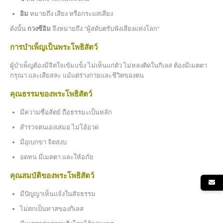
อิม
หมายถึง เสียง หรือกระแสเสียง
ดังนั้น
กวงซีอิม
จึงหมายถึง “ผู้สดับตรับฟังเสียงแห่งโลก”
การบำเพ็ญเป็นพระโพธิสัตว์
ผู้บำเพ็ญต้องมีจิตใจเข้มแข็ง ไม่เห็นแก่ตัว ไม่หลงติดในกิเลส ต้องมีเมตตา
กรุณา และเสียสละ แม้แต่ร่างกายและชีวิตของตน
คุณธรรมของพระโพธิสัตว์
มีความซื่อสัตย์ ถือธรรมะเป็นหลัก
สำรวจตนเองเสมอ ไม่โอ้อวด
มีอุเบกขา จิตสงบ
อดทน มีเมตตา และให้อภัย
คุณสมบัติของพระโพธิสัตว์
มีปัญญาเห็นแจ้งในสัจธรรม
ไม่ตกเป็นทาสของกิเลส