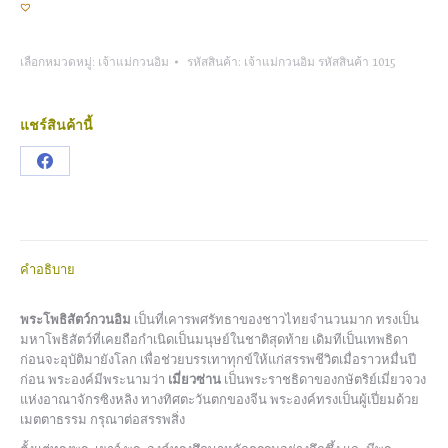
เลือกหมวดหมู่:
เจ้าแม่กวนอิม
รหัสสินค้า:
เจ้าแม่กวนอิม รหัสสินค้า 1015
แชร์สินค้านี้
Share
on
Facebook
คำอธิบาย
พระโพธิสัตว์กวนอิม
เป็นที่เคารพศรัทธาของชาวไทยจำนวนมาก ทรงเป็น
มหาโพธิสัตว์ที่เคยถือกำเนิดเป็นมนุษย์ในชาติสุดท้าย เดิมทีเป็นเทพธิดา
ก่อนจะอุบัติมายังโลก เพื่อช่วยบรรเทาทุกข์ให้แก่สรรพชีวิตเมื่อราวหมื่นปี
ก่อน พระองค์มีพระนามว่า
เมี่ยวซ่าน
เป็นพระราชธิดาของกษัตริย์เมี่ยวจวง
แห่งอาณาจักรซิงหลิง ทางทิศตะวันตกของจีน พระองค์ทรงเป็นผู้เปี่ยมด้วย
เมตตาธรรม กรุณาต่อสรรพสิ่ง