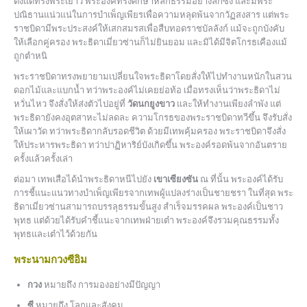
ตั้งแต่ทรงพระเยาว์ พระองค์ทรงศึกษาหลักธรรมอย่างลึกซึ้ง และมีพระ
ปณิธานแน่วแน่ในการบำเพ็ญเพียรเพื่อความหลุดพ้นจากวัฏสงสาร แต่พระ
ราชบิดามีพระประสงค์ให้เสกสมรสเพื่อสืบทอดราชบัลลังก์ แม้จะถูกบังคับ
ให้เลือกคู่ครอง พระธิดาเมี่ยวซ่านก็ไม่ยินยอม และมิได้มีจิตโกรธเคืองแม้
ถูกตำหนิ
พระราชบิดาทรงพยายามเปลี่ยนใจพระธิดาโดยสั่งให้ไปทำงานหนักในสวน
ดอกไม้และแบกน้ำ ทว่าพระองค์ไม่เคยย่อท้อ เมื่อทรงเห็นว่าพระธิดาไม่
หวั่นไหว จึงสั่งให้ส่งตัวไปอยู่ที่
วัดนกยูงขาว
และให้ทำงานเพียงลำพัง แต่
พระธิดายังคงอุตสาหะไม่ลดละ ความโกรธของพระราชบิดาทวีขึ้น จึงรับสั่ง
ให้เผาวัด ทว่าพระธิดากลับรอดชีวิต ด้วยมีเทพคุ้มครอง พระราชบิดาจึงสั่ง
ให้ประหารพระธิดา ทว่าปาฏิหาริย์บังเกิดขึ้น พระองค์รอดพ้นจากอันตราย
ครั้งแล้วครั้งเล่า
ต่อมา เทพเสือได้นำพระธิดาหนีไปยัง
เขาเซียงซัน
ณ ที่นั้น พระองค์ได้รับ
การชี้แนะแนวทางบำเพ็ญเพียรจากเทพผู้แปลงร่างเป็นชายชรา ในที่สุด พระ
ธิดาเมี่ยวซ่านสามารถบรรลุธรรมขั้นสูง สำเร็จมรรคผล พระองค์เป็นชาว
พุทธ แต่ด้วยได้รับคำชี้แนะจากเทพฝ่ายเต๋า พระองค์จึงรวมคุณธรรมทั้ง
พุทธและเต๋าไว้ด้วยกัน
พระนามกวงซีอิม
กวง
หมายถึง การมองอย่างมีปัญญา
ซี
หมายถึง โลกและสังคม