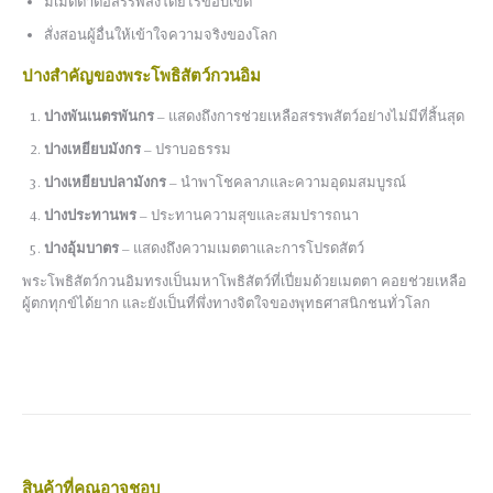
มีเมตตาต่อสรรพสิ่งโดยไร้ขอบเขต
สั่งสอนผู้อื่นให้เข้าใจความจริงของโลก
ปางสำคัญของพระโพธิสัตว์กวนอิม
ปางพันเนตรพันกร
– แสดงถึงการช่วยเหลือสรรพสัตว์อย่างไม่มีที่สิ้นสุด
ปางเหยียบมังกร
– ปราบอธรรม
ปางเหยียบปลามังกร
– นำพาโชคลาภและความอุดมสมบูรณ์
ปางประทานพร
– ประทานความสุขและสมปรารถนา
ปางอุ้มบาตร
– แสดงถึงความเมตตาและการโปรดสัตว์
พระโพธิสัตว์กวนอิมทรงเป็นมหาโพธิสัตว์ที่เปี่ยมด้วยเมตตา คอยช่วยเหลือ
ผู้ตกทุกข์ได้ยาก และยังเป็นที่พึ่งทางจิตใจของพุทธศาสนิกชนทั่วโลก
สินค้าที่คุณอาจชอบ