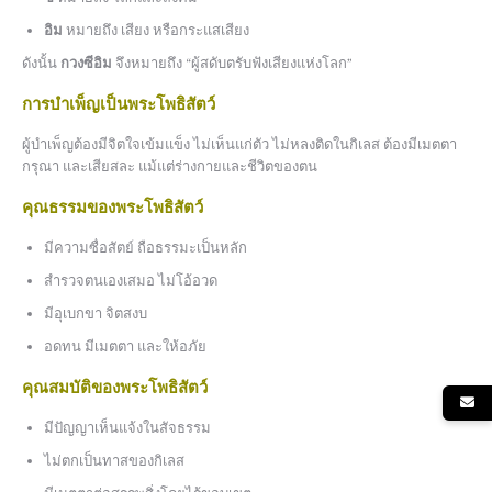
อิม
หมายถึง เสียง หรือกระแสเสียง
ดังนั้น
กวงซีอิม
จึงหมายถึง “ผู้สดับตรับฟังเสียงแห่งโลก”
การบำเพ็ญเป็นพระโพธิสัตว์
ผู้บำเพ็ญต้องมีจิตใจเข้มแข็ง ไม่เห็นแก่ตัว ไม่หลงติดในกิเลส ต้องมีเมตตา
กรุณา และเสียสละ แม้แต่ร่างกายและชีวิตของตน
คุณธรรมของพระโพธิสัตว์
มีความซื่อสัตย์ ถือธรรมะเป็นหลัก
สำรวจตนเองเสมอ ไม่โอ้อวด
มีอุเบกขา จิตสงบ
อดทน มีเมตตา และให้อภัย
คุณสมบัติของพระโพธิสัตว์
มีปัญญาเห็นแจ้งในสัจธรรม
ไม่ตกเป็นทาสของกิเลส