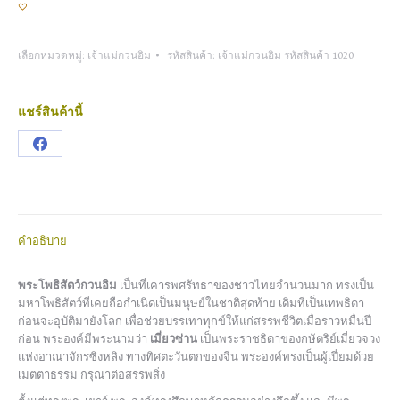
เลือกหมวดหมู่:
เจ้าแม่กวนอิม
รหัสสินค้า:
เจ้าแม่กวนอิม รหัสสินค้า 1020
แชร์สินค้านี้
Share
on
Facebook
คำอธิบาย
พระโพธิสัตว์กวนอิม
เป็นที่เคารพศรัทธาของชาวไทยจำนวนมาก ทรงเป็น
มหาโพธิสัตว์ที่เคยถือกำเนิดเป็นมนุษย์ในชาติสุดท้าย เดิมทีเป็นเทพธิดา
ก่อนจะอุบัติมายังโลก เพื่อช่วยบรรเทาทุกข์ให้แก่สรรพชีวิตเมื่อราวหมื่นปี
ก่อน พระองค์มีพระนามว่า
เมี่ยวซ่าน
เป็นพระราชธิดาของกษัตริย์เมี่ยวจวง
แห่งอาณาจักรซิงหลิง ทางทิศตะวันตกของจีน พระองค์ทรงเป็นผู้เปี่ยมด้วย
เมตตาธรรม กรุณาต่อสรรพสิ่ง