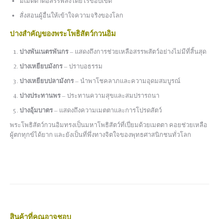
มีเมตตาต่อสรรพสิ่งโดยไร้ขอบเขต
สั่งสอนผู้อื่นให้เข้าใจความจริงของโลก
ปางสำคัญของพระโพธิสัตว์กวนอิม
ปางพันเนตรพันกร
– แสดงถึงการช่วยเหลือสรรพสัตว์อย่างไม่มีที่สิ้นสุด
ปางเหยียบมังกร
– ปราบอธรรม
ปางเหยียบปลามังกร
– นำพาโชคลาภและความอุดมสมบูรณ์
ปางประทานพร
– ประทานความสุขและสมปรารถนา
ปางอุ้มบาตร
– แสดงถึงความเมตตาและการโปรดสัตว์
พระโพธิสัตว์กวนอิมทรงเป็นมหาโพธิสัตว์ที่เปี่ยมด้วยเมตตา คอยช่วยเหลือ
ผู้ตกทุกข์ได้ยาก และยังเป็นที่พึ่งทางจิตใจของพุทธศาสนิกชนทั่วโลก
สินค้าที่คุณอาจชอบ