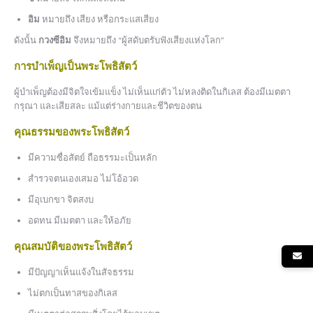
อิม
หมายถึง เสียง หรือกระแสเสียง
ดังนั้น
กวงซีอิม
จึงหมายถึง “ผู้สดับตรับฟังเสียงแห่งโลก”
การบำเพ็ญเป็นพระโพธิสัตว์
ผู้บำเพ็ญต้องมีจิตใจเข้มแข็ง ไม่เห็นแก่ตัว ไม่หลงติดในกิเลส ต้องมีเมตตา
กรุณา และเสียสละ แม้แต่ร่างกายและชีวิตของตน
คุณธรรมของพระโพธิสัตว์
มีความซื่อสัตย์ ถือธรรมะเป็นหลัก
สำรวจตนเองเสมอ ไม่โอ้อวด
มีอุเบกขา จิตสงบ
อดทน มีเมตตา และให้อภัย
คุณสมบัติของพระโพธิสัตว์
มีปัญญาเห็นแจ้งในสัจธรรม
ไม่ตกเป็นทาสของกิเลส