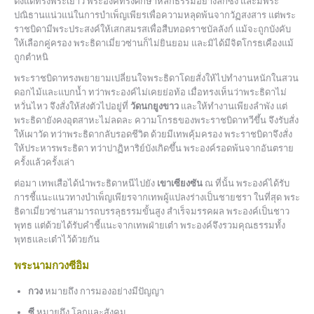
ตั้งแต่ทรงพระเยาว์ พระองค์ทรงศึกษาหลักธรรมอย่างลึกซึ้ง และมีพระ
ปณิธานแน่วแน่ในการบำเพ็ญเพียรเพื่อความหลุดพ้นจากวัฏสงสาร แต่พระ
ราชบิดามีพระประสงค์ให้เสกสมรสเพื่อสืบทอดราชบัลลังก์ แม้จะถูกบังคับ
ให้เลือกคู่ครอง พระธิดาเมี่ยวซ่านก็ไม่ยินยอม และมิได้มีจิตโกรธเคืองแม้
ถูกตำหนิ
พระราชบิดาทรงพยายามเปลี่ยนใจพระธิดาโดยสั่งให้ไปทำงานหนักในสวน
ดอกไม้และแบกน้ำ ทว่าพระองค์ไม่เคยย่อท้อ เมื่อทรงเห็นว่าพระธิดาไม่
หวั่นไหว จึงสั่งให้ส่งตัวไปอยู่ที่
วัดนกยูงขาว
และให้ทำงานเพียงลำพัง แต่
พระธิดายังคงอุตสาหะไม่ลดละ ความโกรธของพระราชบิดาทวีขึ้น จึงรับสั่ง
ให้เผาวัด ทว่าพระธิดากลับรอดชีวิต ด้วยมีเทพคุ้มครอง พระราชบิดาจึงสั่ง
ให้ประหารพระธิดา ทว่าปาฏิหาริย์บังเกิดขึ้น พระองค์รอดพ้นจากอันตราย
ครั้งแล้วครั้งเล่า
ต่อมา เทพเสือได้นำพระธิดาหนีไปยัง
เขาเซียงซัน
ณ ที่นั้น พระองค์ได้รับ
การชี้แนะแนวทางบำเพ็ญเพียรจากเทพผู้แปลงร่างเป็นชายชรา ในที่สุด พระ
ธิดาเมี่ยวซ่านสามารถบรรลุธรรมขั้นสูง สำเร็จมรรคผล พระองค์เป็นชาว
พุทธ แต่ด้วยได้รับคำชี้แนะจากเทพฝ่ายเต๋า พระองค์จึงรวมคุณธรรมทั้ง
พุทธและเต๋าไว้ด้วยกัน
พระนามกวงซีอิม
กวง
หมายถึง การมองอย่างมีปัญญา
ซี
หมายถึง โลกและสังคม