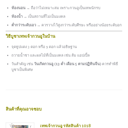
ห้องนอน
→ ถือว่าไม่เหมาะสม เพราะกวนอูเป็นเทพนักรบ
ห้องน้ำ
→ เป็นสถานที่ไม่เป็นมงคล
ต่ำกว่าระดับเอว
→ ควรวางไว้สูงกว่าระดับศีรษะ หรืออย่างน้อยระดับอก
วิธีบูชาเทพเจ้ากวนอูในบ้าน
จุดธูปแดง 3 ดอก หรือ 9 ดอก แล้วอธิษฐาน
ถวายน้ำชา และผลไม้ที่เป็นมงคล เช่น ส้ม แอปเปิ้ล
วันสำคัญ เช่น
วันเกิดกวนอู (13 ค่ำ เดือน 5 ตามปฏิทินจีน)
ควรทำพิธี
บูชาเป็นพิเศษ
สินค้าที่คุณอาจชอบ
เทพเจ้ากวนอู รหัสสินค้า 1018