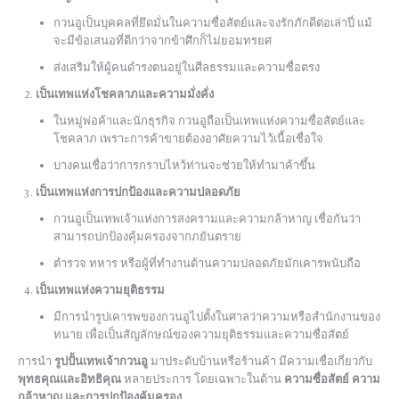
กวนอูเป็นบุคคลที่ยึดมั่นในความซื่อสัตย์และจงรักภักดีต่อเล่าปี่ แม้
จะมีข้อเสนอที่ดีกว่าจากข้าศึกก็ไม่ยอมทรยศ
ส่งเสริมให้ผู้คนดำรงตนอยู่ในศีลธรรมและความซื่อตรง
เป็นเทพแห่งโชคลาภและความมั่งคั่ง
ในหมู่พ่อค้าและนักธุรกิจ กวนอูถือเป็นเทพแห่งความซื่อสัตย์และ
โชคลาภ เพราะการค้าขายต้องอาศัยความไว้เนื้อเชื่อใจ
บางคนเชื่อว่าการกราบไหว้ท่านจะช่วยให้ทำมาค้าขึ้น
เป็นเทพแห่งการปกป้องและความปลอดภัย
กวนอูเป็นเทพเจ้าแห่งการสงครามและความกล้าหาญ เชื่อกันว่า
สามารถปกป้องคุ้มครองจากภยันตราย
ตำรวจ ทหาร หรือผู้ที่ทำงานด้านความปลอดภัยมักเคารพนับถือ
เป็นเทพแห่งความยุติธรรม
มีการนำรูปเคารพของกวนอูไปตั้งในศาลว่าความหรือสำนักงานของ
ทนาย เพื่อเป็นสัญลักษณ์ของความยุติธรรมและความซื่อสัตย์
การนำ
รูปปั้นเทพเจ้ากวนอู
มาประดับบ้านหรือร้านค้า มีความเชื่อเกี่ยวกับ
พุทธคุณและอิทธิคุณ
หลายประการ โดยเฉพาะในด้าน
ความซื่อสัตย์ ความ
กล้าหาญ และการปกป้องคุ้มครอง