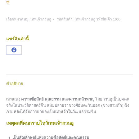
เลือกหมวดหมู่:
เทพเจ้ากวนอู
รหัสสินค้า:
เทพเจ้ากวนอู รหัสสินค้า 1006
แชร์สินค้านี้
Share
on
Facebook
คำอธิบาย
เทพแห่ง
ความซื่อสัตย์ คุณธรรม และความกล้าหาญ
โดยกวนอูเป็นบุคคล
จริงในประวัติศาสตร์จีน สมัยปลายราชวงศ์ฮั่นตะวันออก (ช่วงสามก๊ก) ซึ่ง
ภายหลังได้รับการยกย่องเป็นเทพเจ้าในวัฒนธรรมจีน
เหตุผลที่คนกราบไหว้เทพเจ้ากวนอู
เป็นสัญลักษณ์แห่งความซื่อสัตย์และคุณธรรม