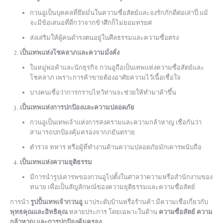
กวนอูเป็นบุคคลที่ยึดมั่นในความซื่อสัตย์และจงรักภักดีต่อเล่าปี่ แม้
จะมีข้อเสนอที่ดีกว่าจากข้าศึกก็ไม่ยอมทรยศ
ส่งเสริมให้ผู้คนดำรงตนอยู่ในศีลธรรมและความซื่อตรง
เป็นเทพแห่งโชคลาภและความมั่งคั่ง
ในหมู่พ่อค้าและนักธุรกิจ กวนอูถือเป็นเทพแห่งความซื่อสัตย์และ
โชคลาภ เพราะการค้าขายต้องอาศัยความไว้เนื้อเชื่อใจ
บางคนเชื่อว่าการกราบไหว้ท่านจะช่วยให้ทำมาค้าขึ้น
เป็นเทพแห่งการปกป้องและความปลอดภัย
กวนอูเป็นเทพเจ้าแห่งการสงครามและความกล้าหาญ เชื่อกันว่า
สามารถปกป้องคุ้มครองจากภยันตราย
ตำรวจ ทหาร หรือผู้ที่ทำงานด้านความปลอดภัยมักเคารพนับถือ
เป็นเทพแห่งความยุติธรรม
มีการนำรูปเคารพของกวนอูไปตั้งในศาลว่าความหรือสำนักงานของ
ทนาย เพื่อเป็นสัญลักษณ์ของความยุติธรรมและความซื่อสัตย์
การนำ
รูปปั้นเทพเจ้ากวนอู
มาประดับบ้านหรือร้านค้า มีความเชื่อเกี่ยวกับ
พุทธคุณและอิทธิคุณ
หลายประการ โดยเฉพาะในด้าน
ความซื่อสัตย์ ความ
กล้าหาญ และการปกป้องคุ้มครอง