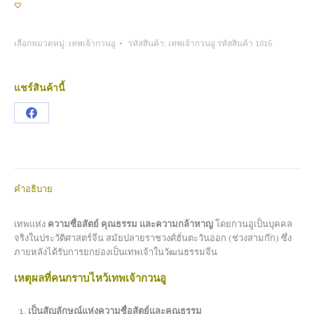
เลือกหมวดหมู่:
เทพเจ้ากวนอู
รหัสสินค้า:
เทพเจ้ากวนอู รหัสสินค้า 1016
แชร์สินค้านี้
Share
on
Facebook
คำอธิบาย
เทพแห่ง
ความซื่อสัตย์ คุณธรรม และความกล้าหาญ
โดยกวนอูเป็นบุคคล
จริงในประวัติศาสตร์จีน สมัยปลายราชวงศ์ฮั่นตะวันออก (ช่วงสามก๊ก) ซึ่ง
ภายหลังได้รับการยกย่องเป็นเทพเจ้าในวัฒนธรรมจีน
เหตุผลที่คนกราบไหว้เทพเจ้ากวนอู
เป็นสัญลักษณ์แห่งความซื่อสัตย์และคุณธรรม