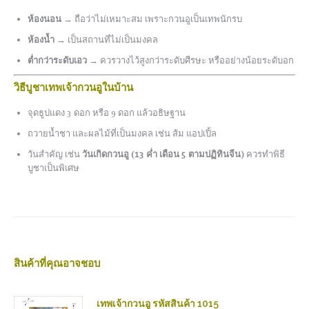
ห้องนอน
→ ถือว่าไม่เหมาะสม เพราะกวนอูเป็นเทพนักรบ
ห้องน้ำ
→ เป็นสถานที่ไม่เป็นมงคล
ต่ำกว่าระดับเอว
→ ควรวางไว้สูงกว่าระดับศีรษะ หรืออย่างน้อยระดับอก
วิธีบูชาเทพเจ้ากวนอูในบ้าน
จุดธูปแดง 3 ดอก หรือ 9 ดอก แล้วอธิษฐาน
ถวายน้ำชา และผลไม้ที่เป็นมงคล เช่น ส้ม แอปเปิ้ล
วันสำคัญ เช่น
วันเกิดกวนอู (13 ค่ำ เดือน 5 ตามปฏิทินจีน)
ควรทำพิธี
บูชาเป็นพิเศษ
สินค้าที่คุณอาจชอบ
เทพเจ้ากวนอู รหัสสินค้า 1015