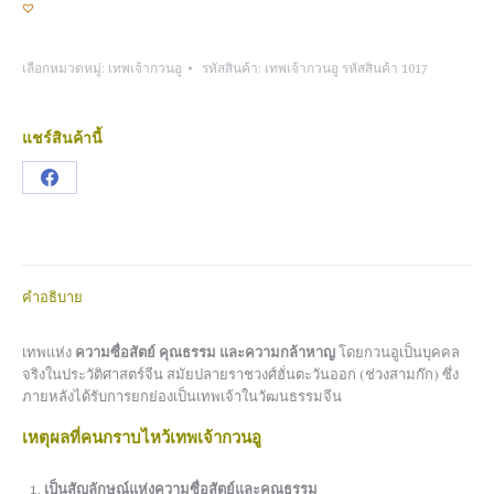
เลือกหมวดหมู่:
เทพเจ้ากวนอู
รหัสสินค้า:
เทพเจ้ากวนอู รหัสสินค้า 1017
แชร์สินค้านี้
Share
on
Facebook
คำอธิบาย
เทพแห่ง
ความซื่อสัตย์ คุณธรรม และความกล้าหาญ
โดยกวนอูเป็นบุคคล
จริงในประวัติศาสตร์จีน สมัยปลายราชวงศ์ฮั่นตะวันออก (ช่วงสามก๊ก) ซึ่ง
ภายหลังได้รับการยกย่องเป็นเทพเจ้าในวัฒนธรรมจีน
เหตุผลที่คนกราบไหว้เทพเจ้ากวนอู
เป็นสัญลักษณ์แห่งความซื่อสัตย์และคุณธรรม