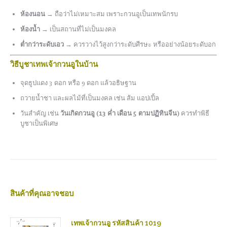
ห้องนอน
→ ถือว่าไม่เหมาะสม เพราะกวนอูเป็นเทพนักรบ
ห้องน้ำ
→ เป็นสถานที่ไม่เป็นมงคล
ต่ำกว่าระดับเอว
→ ควรวางไว้สูงกว่าระดับศีรษะ หรืออย่างน้อยระดับอก
วิธีบูชาเทพเจ้ากวนอูในบ้าน
จุดธูปแดง 3 ดอก หรือ 9 ดอก แล้วอธิษฐาน
ถวายน้ำชา และผลไม้ที่เป็นมงคล เช่น ส้ม แอปเปิ้ล
วันสำคัญ เช่น
วันเกิดกวนอู (13 ค่ำ เดือน 5 ตามปฏิทินจีน)
ควรทำพิธี
บูชาเป็นพิเศษ
สินค้าที่คุณอาจชอบ
เทพเจ้ากวนอู รหัสสินค้า 1019