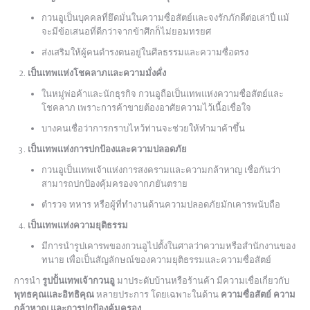
กวนอูเป็นบุคคลที่ยึดมั่นในความซื่อสัตย์และจงรักภักดีต่อเล่าปี่ แม้
จะมีข้อเสนอที่ดีกว่าจากข้าศึกก็ไม่ยอมทรยศ
ส่งเสริมให้ผู้คนดำรงตนอยู่ในศีลธรรมและความซื่อตรง
เป็นเทพแห่งโชคลาภและความมั่งคั่ง
ในหมู่พ่อค้าและนักธุรกิจ กวนอูถือเป็นเทพแห่งความซื่อสัตย์และ
โชคลาภ เพราะการค้าขายต้องอาศัยความไว้เนื้อเชื่อใจ
บางคนเชื่อว่าการกราบไหว้ท่านจะช่วยให้ทำมาค้าขึ้น
เป็นเทพแห่งการปกป้องและความปลอดภัย
กวนอูเป็นเทพเจ้าแห่งการสงครามและความกล้าหาญ เชื่อกันว่า
สามารถปกป้องคุ้มครองจากภยันตราย
ตำรวจ ทหาร หรือผู้ที่ทำงานด้านความปลอดภัยมักเคารพนับถือ
เป็นเทพแห่งความยุติธรรม
มีการนำรูปเคารพของกวนอูไปตั้งในศาลว่าความหรือสำนักงานของ
ทนาย เพื่อเป็นสัญลักษณ์ของความยุติธรรมและความซื่อสัตย์
การนำ
รูปปั้นเทพเจ้ากวนอู
มาประดับบ้านหรือร้านค้า มีความเชื่อเกี่ยวกับ
พุทธคุณและอิทธิคุณ
หลายประการ โดยเฉพาะในด้าน
ความซื่อสัตย์ ความ
กล้าหาญ และการปกป้องคุ้มครอง