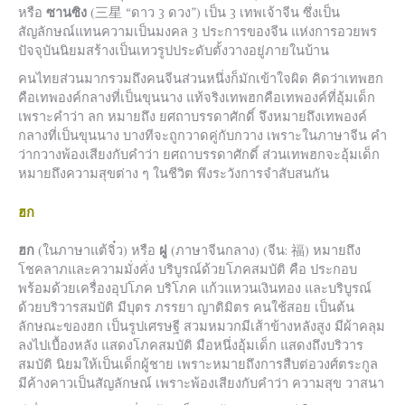
หรือ
ซานซิง
(三星 “ดาว 3 ดวง”) เป็น 3 เทพเจ้าจีน ซึ่งเป็น
สัญลักษณ์แทนความเป็นมงคล 3 ประการของจีน แห่งการอวยพร
ปัจจุบันนิยมสร้างเป็นเทวรูปประดับตั้งวางอยู่ภายในบ้าน
คนไทยส่วนมากรวมถึงคนจีนส่วนหนึ่งก็มักเข้าใจผิด คิดว่าเทพฮก
คือเทพองค์กลางที่เป็นขุนนาง แท้จริงเทพฮกคือเทพองค์ที่อุ้มเด็ก
เพราะคำว่า ลก หมายถึง ยศถาบรรดาศักดิ์ จึงหมายถึงเทพองค์
กลางที่เป็นขุนนาง บางทีจะถูกวาดคู่กับกวาง เพราะในภาษาจีน คำ
ว่ากวางพ้องเสียงกับคำว่า ยศถาบรรดาศักดิ์ ส่วนเทพฮกจะอุ้มเด็ก
หมายถึงความสุขต่าง ๆ ในชีวิต พึงระวังการจำสับสนกัน
ฮก
ฮก
(ในภาษาแต้จิ๋ว) หรือ
ฝู
(ภาษาจีนกลาง) (จีน:
福
) หมายถึง
โชคลาภและความมั่งคั่ง บริบูรณ์ด้วยโภคสมบัติ คือ ประกอบ
พร้อมด้วยเครื่องอุปโภค บริโภค แก้วแหวนเงินทอง และบริบูรณ์
ด้วยบริวารสมบัติ มีบุตร ภรรยา ญาติมิตร คนใช้สอย เป็นต้น
ลักษณะของฮก เป็นรูปเศรษฐี สวมหมวกมีเส้าข้างหลังสูง มีผ้าคลุม
ลงไปเบื้องหลัง แสดงโภคสมบัติ มือหนึ่งอุ้มเด็ก แสดงถึงบริวาร
สมบัติ นิยมให้เป็นเด็กผู้ชาย เพราะหมายถึงการสืบต่อวงศ์ตระกูล
มีค้างคาวเป็นสัญลักษณ์ เพราะพ้องเสียงกับคำว่า ความสุข วาสนา