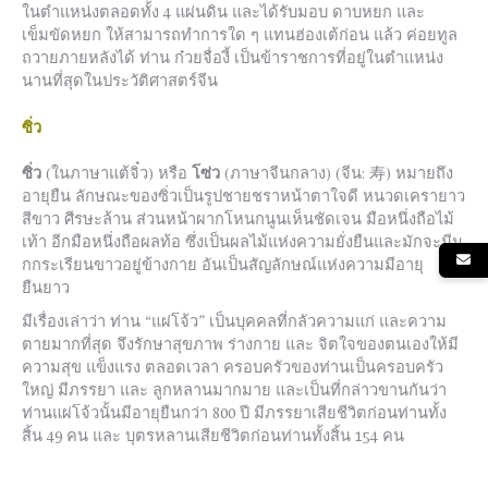
ในตำแหน่งตลอดทั้ง 4 แผ่นดิน และได้รับมอบ ดาบหยก และ
เข็มขัดหยก ให้สามารถทำการใด ๆ แทนฮ่องเต้ก่อน แล้ว ค่อยทูล
ถวายภายหลังได้ ท่าน ก๋วยจื่องี้ เป็นข้าราชการที่อยู่ในตำแหน่ง
นานที่สุดในประวัติศาสตร์จีน
ซิ่ว
ซิ่ว
(ในภาษาแต้จิ๋ว) หรือ
โซ่ว
(ภาษาจีนกลาง) (จีน:
寿
) หมายถึง
อายุยืน ลักษณะของซิ่วเป็นรูปชายชราหน้าตาใจดี หนวดเครายาว
สีขาว ศีรษะล้าน ส่วนหน้าผากโหนกนูนเห็นชัดเจน มือหนึ่งถือไม้
เท้า อีกมือหนึ่งถือผลท้อ ซึ่งเป็นผลไม้แห่งความยั่งยืนและมักจะมีน
กกระเรียนขาวอยู่ข้างกาย อันเป็นสัญลักษณ์แห่งความมีอายุ
ยืนยาว
มีเรื่องเล่าว่า ท่าน “แผ่โจ้ว” เป็นบุคคลที่กลัวความแก่ และความ
ตายมากที่สุด จึงรักษาสุขภาพ ร่างกาย และ จิตใจของตนเองให้มี
ความสุข แข็งแรง ตลอดเวลา ครอบครัวของท่านเป็นครอบครัว
ใหญ่ มีภรรยา และ ลูกหลานมากมาย และเป็นที่กล่าวขานกันว่า
ท่านแผ่โจ้วนั้นมีอายุยืนกว่า 800 ปี มีภรรยาเสียชีวิตก่อนท่านทั้ง
สิ้น 49 คน และ บุตรหลานเสียชีวิตก่อนท่านทั้งสิ้น 154 คน