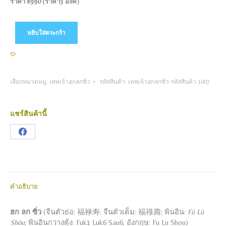
ราคา 8990 (ราคา3 องค์)
หยิบใส่ตระกร้า
เลือกหมวดหมู่:
เทพเจ้าฮกลกซิ่ว
รหัสสินค้า:
เทพเจ้าฮกลกซิ่ว รหัสสินค้า 1007
แชร์สินค้านี้
Share
on
Facebook
คำอธิบาย
ฮก ลก ซิ่ว
(จีนตัวย่อ:
福禄寿
; จีนตัวเต็ม:
福祿壽
; พินอิน:
Fú Lù
Shòu
; พินอินกวางตุ้ง: Fuk1 Luk6 Sau6; อังกฤษ:
Fu Lu Shou
)