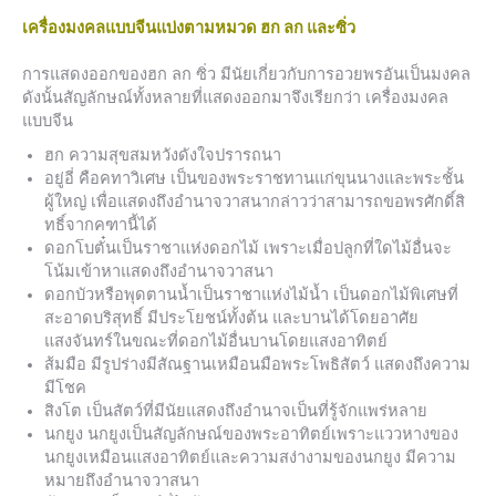
เครื่องมงคลแบบจีนแบ่งตามหมวด ฮก ลก และซิ่ว
การแสดงออกของฮก ลก ซิ่ว มีนัยเกี่ยวกับการอวยพรอันเป็นมงคล
ดังนั้นสัญลักษณ์ทั้งหลายที่แสดงออกมาจึงเรียกว่า เครื่องมงคล
แบบจีน
ฮก ความสุขสมหวังดังใจปรารถนา
อยู่อี่ คือคทาวิเศษ เป็นของพระราชทานแก่ขุนนางและพระชั้น
ผู้ใหญ่ เพื่อแสดงถึงอำนาจวาสนากล่าวว่าสามารถขอพรศักดิ์สิ
ทธิ์จากคฑานี้ได้
ดอกโบตั๋นเป็นราชาแห่งดอกไม้ เพราะเมื่อปลูกที่ใดไม้อื่นจะ
โน้มเข้าหาแสดงถึงอำนาจวาสนา
ดอกบัวหรือพุดตานน้ำเป็นราชาแห่งไม้น้ำ เป็นดอกไม้พิเศษที่
สะอาดบริสุทธิ์ มีประโยชน์ทั้งต้น และบานได้โดยอาศัย
แสงจันทร์ในขณะที่ดอกไม้อื่นบานโดยแสงอาทิตย์
ส้มมือ มีรูปร่างมีสัณฐานเหมือนมือพระโพธิสัตว์ แสดงถึงความ
มีโชค
สิงโต เป็นสัตว์ที่มีนัยแสดงถึงอำนาจเป็นที่รู้จักแพร่หลาย
นกยูง นกยูงเป็นสัญลักษณ์ของพระอาทิตย์เพราะแววหางของ
นกยูงเหมือนแสงอาทิตย์และความสง่างามของนกยูง มีความ
หมายถึงอำนาจวาสนา