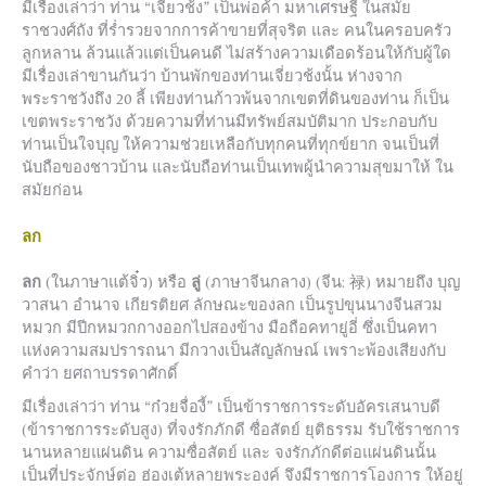
มีเรื่องเล่าว่า ท่าน “เจี่ยวช้ง” เป็นพ่อค้า มหาเศรษฐี ในสมัย
ราชวงศ์ถัง ที่ร่ำรวยจากการค้าขายที่สุจริต และ คนในครอบครัว
ลูกหลาน ล้วนแล้วแต่เป็นคนดี ไม่สร้างความเดือดร้อนให้กับผู้ใด
มีเรื่องเล่าขานกันว่า บ้านพักของท่านเจี่ยวช้งนั้น ห่างจาก
พระราชวังถึง 20 ลี้ เพียงท่านก้าวพ้นจากเขตที่ดินของท่าน ก็เป็น
เขตพระราชวัง ด้วยความที่ท่านมีทรัพย์สมบัติมาก ประกอบกับ
ท่านเป็นใจบุญ ให้ความช่วยเหลือกับทุกคนที่ทุกข์ยาก จนเป็นที่
นับถือของชาวบ้าน และนับถือท่านเป็นเทพผู้นำความสุขมาให้ ใน
สมัยก่อน
ลก
ลก
(ในภาษาแต้จิ๋ว) หรือ
ลู่
(ภาษาจีนกลาง) (จีน:
禄
) หมายถึง บุญ
วาสนา อำนาจ เกียรติยศ ลักษณะของลก เป็นรูปขุนนางจีนสวม
หมวก มีปีกหมวกกางออกไปสองข้าง มือถือคทายู่อี่ ซึ่งเป็นคทา
แห่งความสมปรารถนา มีกวางเป็นสัญลักษณ์ เพราะพ้องเสียงกับ
คำว่า ยศถาบรรดาศักดิ์
มีเรื่องเล่าว่า ท่าน “ก๋วยจื่องี้” เป็นข้าราชการระดับอัครเสนาบดี
(ข้าราชการระดับสูง) ที่จงรักภักดี ซื่อสัตย์ ยุติธรรม รับใช้ราชการ
นานหลายแผ่นดิน ความซื่อสัตย์ และ จงรักภักดีต่อแผ่นดินนั้น
เป็นที่ประจักษ์ต่อ ฮ่องเต้หลายพระองค์ จึงมีราชการโองการ ให้อยู่