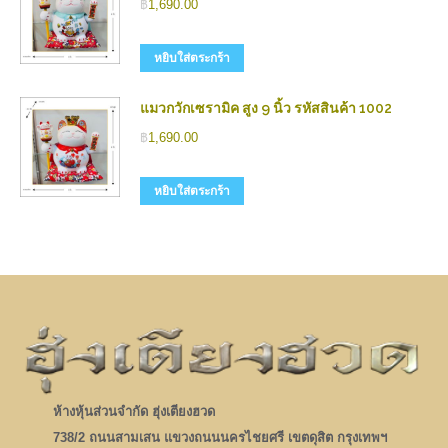
฿
1,690.00
หยิบใส่ตระกร้า
แมวกวักเซรามิค สูง 9 นิ้ว รหัสสินค้า 1002
฿
1,690.00
หยิบใส่ตระกร้า
ห้างหุ้นส่วนจำกัด ฮุ่งเตียงฮวด
738/2 ถนนสามเสน แขวงถนนนครไชยศรี เขตดุสิต กรุงเทพฯ