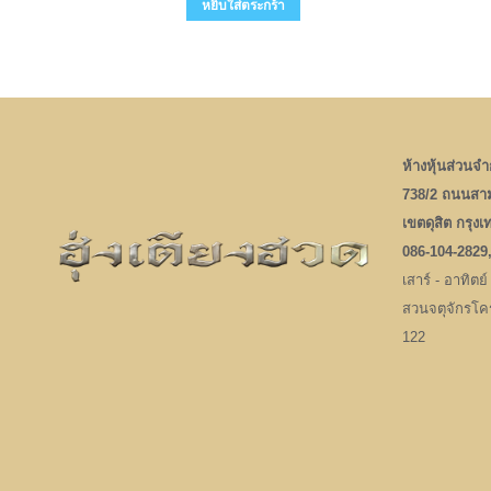
หยิบใส่ตระกร้า
ห้างหุ้นส่วนจำก
738/2 ถนนสา
เขตดุสิต กรุง
086-104-2829
เสาร์ - อาทิตย์
สวนจตุจักรโคร
122