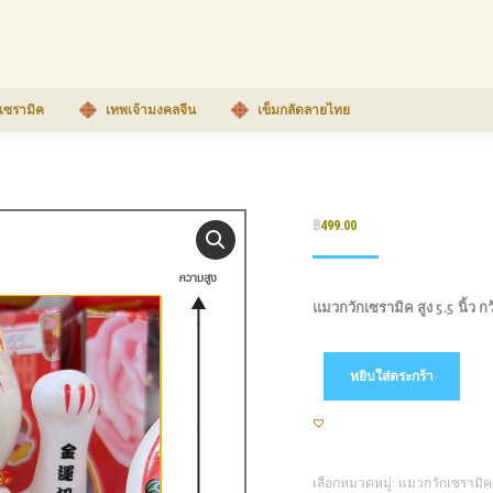
เซรามิค
เทพเจ้ามงคลจีน
เข็มกลัดลายไทย
฿
499.00
แมวกวักเซรามิค สูง 5.5 นิ้ว กว
หยิบใส่ตระกร้า
เลือกหมวดหมู่:
แมวกวักเซรามิค