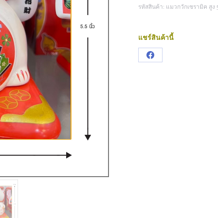
รหัสสินค้า:
แมวกวักเซรามิค สูง 5.
แชร์สินค้านี้
Share
on
Facebook